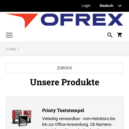
Login
HOME
Printy Textstempel
Taschenstempel
ZURÜCK
Professional Textstempel
Unsere Produkte
Professional Datum- und Ziffernbandstempel
PROFESSIONAL DATUMSTEMPEL
Printy Datumstempel
PRINTY DATUMSTEMPEL
Printy Textstempel
Office Printy
PROFESSIONAL WORTBANDDREHSTEMPEL
Vielseitig verwendbar - vom Heimbüro bis
Textplatten
PRINTY WORTBANDREHSTEMPEL
hin zur Office-Anwendung. Ob Namens-