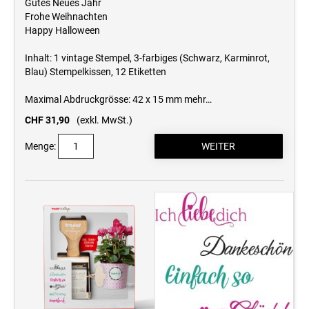
Gutes Neues Jahr
Professional Line
Frohe Weihnachten
Happy Halloween
STEMPELKISSEN
Inhalt: 1 vintage Stempel, 3-farbiges (Schwarz, Karminrot,
Blau) Stempelkissen, 12 Etiketten
ERSATZKISSEN REINER
Maximal Abdruckgrösse: 42 x 15 mm
mehr…
CHF 31,90
(exkl. MwSt.)
ERSATZKISSEN FÜR TASCHENSTEMPEL
Menge: