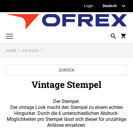
Login
HOME
KATALOG
Printy Textstempel
Taschenstempel
ZURÜCK
Professional Textstempel
Vintage Stempel
Professional Datum- und Ziffernbandstempel
PROFESSIONAL DATUMSTEMPEL
Der Stempel.
Printy Datumstempel
Der vintage Look macht den Stempel zu einem echten
PRINTY DATUMSTEMPEL
Hingucker. Durch die 6 unterschiedlichen Abdruck-
Office Printy
PROFESSIONAL WORTBANDDREHSTEMPEL
Möglichkeiten pro Stempel lässt sich dieser für unzählige
Anlässe einsetzen.
Textplatten
PRINTY WORTBANDREHSTEMPEL