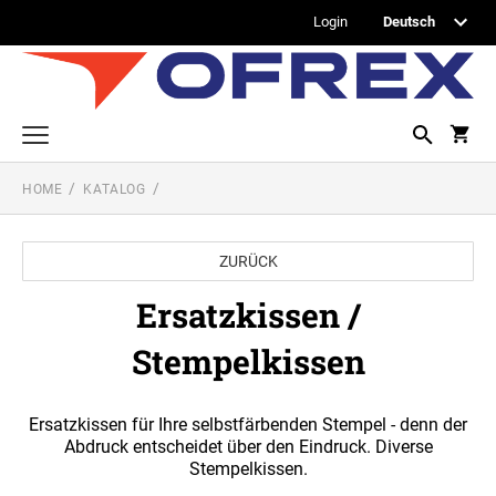
Login
HOME
KATALOG
Printy Textstempel
Taschenstempel
ZURÜCK
Professional Textstempel
Ersatzkissen /
Professional Datum- und Ziffernbandstempel
Stempelkissen
PROFESSIONAL DATUMSTEMPEL
Printy Datumstempel
PRINTY DATUMSTEMPEL
Office Printy
Ersatzkissen für Ihre selbstfärbenden Stempel - denn der
PROFESSIONAL WORTBANDDREHSTEMPEL
Abdruck entscheidet über den Eindruck. Diverse
Stempelkissen.
Textplatten
PRINTY WORTBANDREHSTEMPEL