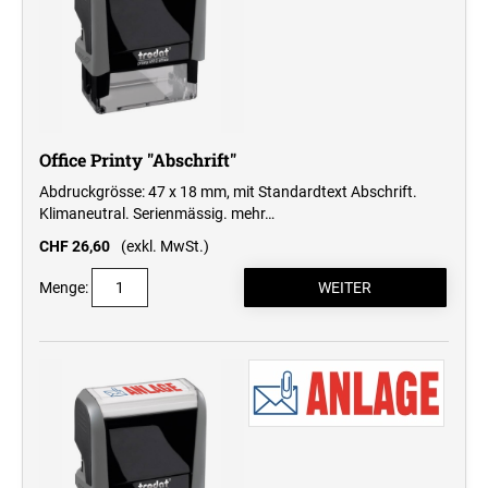
Professional Line
STEMPELKISSEN
ERSATZKISSEN REINER
Office Printy "Abschrift"
Abdruckgrösse: 47 x 18 mm, mit Standardtext Abschrift.
Klimaneutral. Serienmässig.
mehr…
ERSATZKISSEN FÜR TASCHENSTEMPEL
CHF 26,60
(exkl. MwSt.)
Menge: