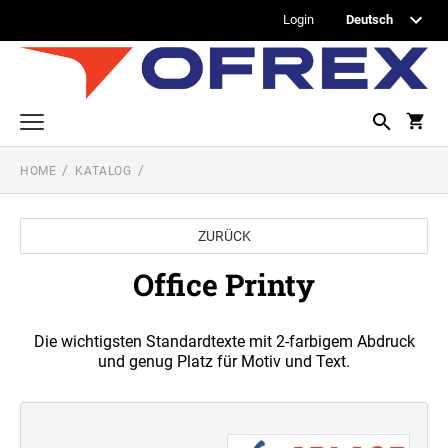
Login
HOME
KATALOG
Printy Textstempel
Taschenstempel
ZURÜCK
Professional Textstempel
Office Printy
Professional Datum- und Ziffernbandstempel
PROFESSIONAL DATUMSTEMPEL
Die wichtigsten Standardtexte mit 2-farbigem Abdruck
Printy Datumstempel
und genug Platz für Motiv und Text.
PRINTY DATUMSTEMPEL
Office Printy
PROFESSIONAL WORTBANDDREHSTEMPEL
Textplatten
PRINTY WORTBANDREHSTEMPEL