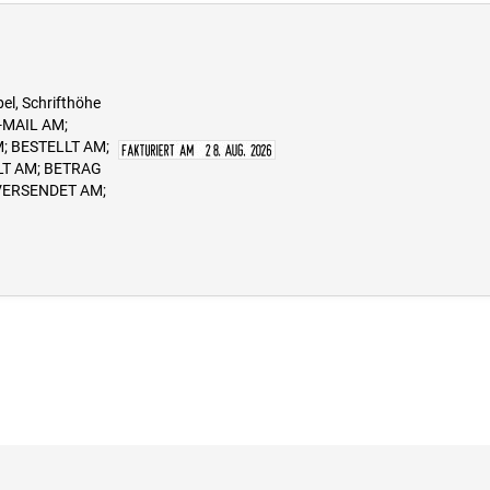
el, Schrifthöhe
-MAIL AM;
; BESTELLT AM;
LT AM; BETRAG
VERSENDET AM;