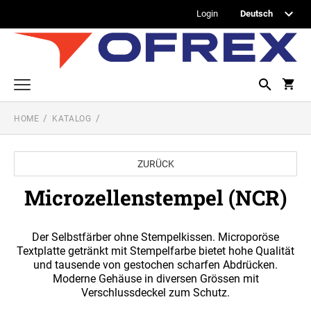
Login
HOME
KATALOG
Printy Textstempel
Taschenstempel
ZURÜCK
Professional Textstempel
Microzellenstempel (NCR)
Professional Datum- und Ziffernbandstempel
PROFESSIONAL DATUMSTEMPEL
Der Selbstfärber ohne Stempelkissen. Microporöse
Printy Datumstempel
Textplatte getränkt mit Stempelfarbe bietet hohe Qualität
PRINTY DATUMSTEMPEL
und tausende von gestochen scharfen Abdrücken.
Office Printy
PROFESSIONAL WORTBANDDREHSTEMPEL
Moderne Gehäuse in diversen Grössen mit
Verschlussdeckel zum Schutz.
Textplatten
PRINTY WORTBANDREHSTEMPEL