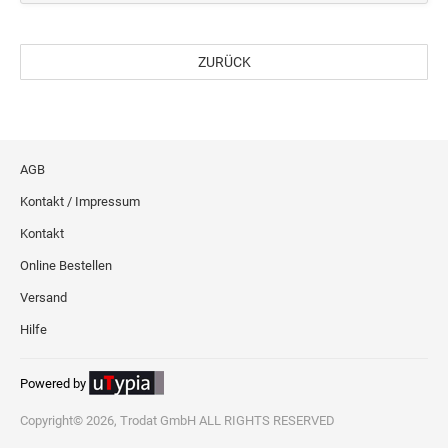
Professional Line
ZURÜCK
STEMPELKISSEN
ERSATZKISSEN REINER
AGB
ERSATZKISSEN FÜR TASCHENSTEMPEL
Kontakt / Impressum
Kontakt
Online Bestellen
Versand
Hilfe
Powered by
Copyright© 2026, Trodat GmbH ALL RIGHTS RESERVED