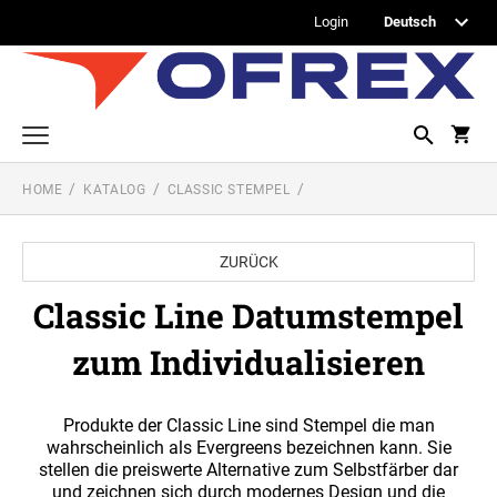
Login
HOME
KATALOG
CLASSIC STEMPEL
Printy Textstempel
Taschenstempel
ZURÜCK
Professional Textstempel
Classic Line Datumstempel
Professional Datum- und Ziffernbandstempel
zum Individualisieren
PROFESSIONAL DATUMSTEMPEL
Printy Datumstempel
PRINTY DATUMSTEMPEL
Office Printy
Produkte der Classic Line sind Stempel die man
PROFESSIONAL WORTBANDDREHSTEMPEL
wahrscheinlich als Evergreens bezeichnen kann. Sie
stellen die preiswerte Alternative zum Selbstfärber dar
Textplatten
PRINTY WORTBANDREHSTEMPEL
und zeichnen sich durch modernes Design und die