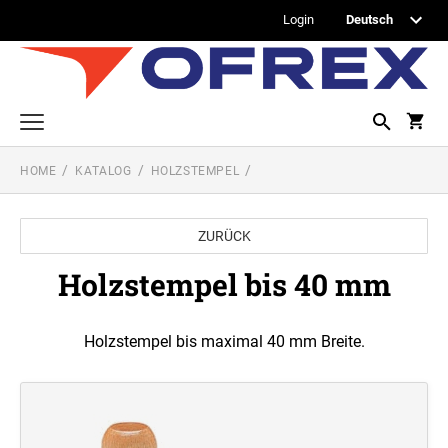
Login
HOME
KATALOG
HOLZSTEMPEL
Printy Textstempel
Taschenstempel
ZURÜCK
Professional Textstempel
Holzstempel bis 40 mm
Professional Datum- und Ziffernbandstempel
PROFESSIONAL DATUMSTEMPEL
Holzstempel bis maximal 40 mm Breite.
Printy Datumstempel
PRINTY DATUMSTEMPEL
Office Printy
PROFESSIONAL WORTBANDDREHSTEMPEL
Textplatten
PRINTY WORTBANDREHSTEMPEL