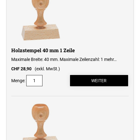
SEPARATE TEXTPLATTE OHNE PRINTY-
PROFESSIONAL
Holzstempel
STEMPELGERÄT
ZIFFERNBANDDREHSTEMPEL
HOLZSTEMPEL BIS 25 MM
Microzellenstempel (NCR)
SEPARATE TEXTPLATTE OHNE
MICROZELLENSTEMPEL (NCR) BIS 30 MM
PROFESSIONAL-STEMPELGERÄT
Mehrfarbstempel MCI
HOLZSTEMPEL BIS 40 MM
MEHRFARBIGE TEXTSTEMPEL PRINTY
SEPARATE TEXTPLATTE OHNE PRINTY-
Classic Stempel
MICROZELLENSTEMPEL (NCR) BIS 50 MM
DATUM-STEMPELGERÄT
Holzstempel 40 mm 1 Zeile
CLASSIC LINE - DATUMSTEMPEL
HOLZSTEMPEL BIS 50 MM
Prägezangen
MEHRFARBIGE TEXTSTEMPEL
Maximale Breite: 40 mm. Maximale Zeilenzahl: 1
mehr…
SEPARATE TEXTPLATTE OHNE
PROFESSIONAL
MICROZELLENSTEMPEL (NCR) BIS 70 MM
CHF 28,90
(exkl. MwSt.)
Deine Dinge Stempel
PROFESSIONAL-DATUM-STEMPELGERÄT
CLASSIC LINE DATUMSTEMPEL ZUM
HOLZSTEMPEL BIS 70 MM
INDIVIDUALISIEREN
MEHRFARBIGE DATUMSTEMPEL
Menge:
Vintage Stempel
SEPARATE TEXTPLATTE OHNE
MICROZELLENSTEMPEL (NCR) BIS 100 MM
PROFESSIONAL
TASCHENSTEMPEL STEMPELGERÄT
HOLZSTEMPEL BIS 100 MM
CLASSIC LINE DATUMSTEMPEL MIT
Textilstempel / Textilkissen
WORTBAND
MEHRFARBIGE ZIFFERN- UND
WORTBANDDREHSTEMPEL PROFESSIONAL
Zubehör + Numeroteure
HOLZSTEMPEL BIS 130 MM
CLASSIC LINE ZIFFERNBÄNDERSTEMPEL
ZUBEHÖR
Ersatzkissen / Stempelkissen
MULTICOLOR KISSEN (NACHBESTELLUNG)
AUSTAUSCHKISSEN TRODAT
MULTICOLOR SWOP-PADS PRINTY LINE
HOLZSTEMPEL BIS 160 MM
Visitenkarten
NUMEROTEURE
Printy Line
MULTICOLOR SWOP-PADS PROFESSIONAL LINE