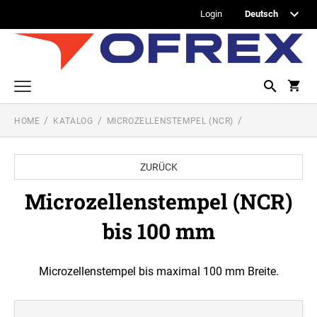
Login
HOME
KATALOG
MICROZELLENSTEMPEL (NCR)
Printy Textstempel
Taschenstempel
ZURÜCK
Professional Textstempel
Microzellenstempel (NCR)
Professional Datum- und Ziffernbandstempel
bis 100 mm
PROFESSIONAL DATUMSTEMPEL
Printy Datumstempel
PRINTY DATUMSTEMPEL
Office Printy
Microzellenstempel bis maximal 100 mm Breite.
PROFESSIONAL WORTBANDDREHSTEMPEL
Textplatten
PRINTY WORTBANDREHSTEMPEL