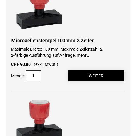
Professional Line
STEMPELKISSEN
Microzellenstempel 100 mm 2 Zeilen
ERSATZKISSEN REINER
Maximale Breite: 100 mm. Maximale Zeilenzahl: 2
2-farbige Ausführung auf Anfrage.
mehr…
ERSATZKISSEN FÜR TASCHENSTEMPEL
CHF 90,80
(exkl. MwSt.)
Menge: