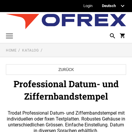
Login
HOME
KATALOG
Printy Textstempel
Taschenstempel
ZURÜCK
Professional Textstempel
Professional Datum- und
Professional Datum- und Ziffernbandstempel
Ziffernbandstempel
PROFESSIONAL DATUMSTEMPEL
Printy Datumstempel
PRINTY DATUMSTEMPEL
Office Printy
Trodat Professional Datum- und Ziffernbandstempel mit
PROFESSIONAL WORTBANDDREHSTEMPEL
individuellen oder fixen Textplatten. Robustes Gehäuse in
unterschiedlichen Grössen. Einfache Einstellung. Datum
Textplatten
PRINTY WORTBANDREHSTEMPEL
in diversen Sprachen erhältlich.