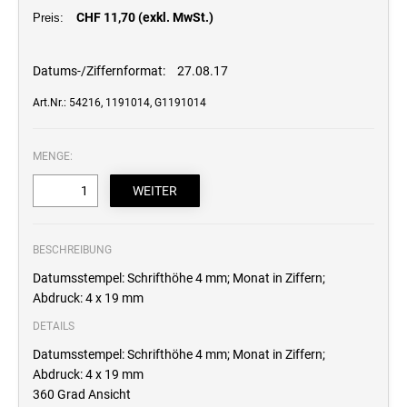
CHF 11,70 (exkl. MwSt.)
Professional Line
Preis:
STEMPELKISSEN
Datums-/Ziffernformat:
27.08.17
Art.Nr.: 54216, 1191014, G1191014
ERSATZKISSEN REINER
MENGE:
ERSATZKISSEN FÜR TASCHENSTEMPEL
BESCHREIBUNG
Datumsstempel: Schrifthöhe 4 mm; Monat in Ziffern;
Abdruck: 4 x 19 mm
DETAILS
Datumsstempel: Schrifthöhe 4 mm; Monat in Ziffern;
Abdruck: 4 x 19 mm
360 Grad Ansicht