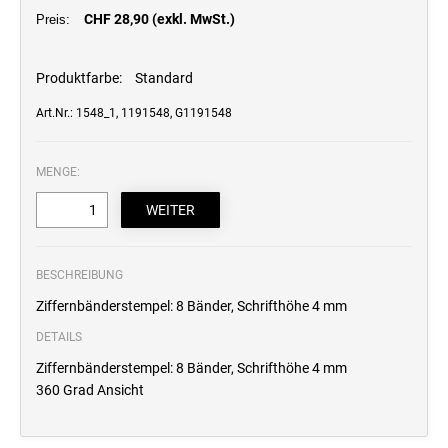
CHF 28,90 (exkl. MwSt.)
Professional Line
Preis:
STEMPELKISSEN
Produktfarbe:
Standard
Art.Nr.: 1548_1, 1191548, G1191548
ERSATZKISSEN REINER
MENGE:
ERSATZKISSEN FÜR TASCHENSTEMPEL
BESCHREIBUNG
Ziffernbänderstempel: 8 Bänder, Schrifthöhe 4 mm
DETAILS
Ziffernbänderstempel: 8 Bänder, Schrifthöhe 4 mm
360 Grad Ansicht