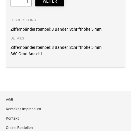
Professional Line
BESCHREIBUNG
STEMPELKISSEN
Ziffernbänderstempel: 8 Bänder, Schrifthöhe 5 mm
DETAILS
ERSATZKISSEN REINER
Ziffernbänderstempel: 8 Bänder, Schrifthöhe 5 mm
360 Grad Ansicht
ERSATZKISSEN FÜR TASCHENSTEMPEL
AGB
Kontakt / Impressum
Kontakt
Online Bestellen