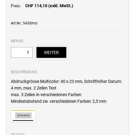
CHF 114,10 (exkl. MwSt.)
Professional Line
Preis:
STEMPELKISSEN
Art.Nr.: 5430mci
ERSATZKISSEN REINER
MENGE:
ERSATZKISSEN FÜR TASCHENSTEMPEL
BESCHREIBUNG
Abdruckgrösse Multicolor: 40 x 23 mm, Schrifthöher Datum:
4 mm, max. 2 Zeilen Text
max. 3 Zeilen in verschiedenen Farben
Mindestabstand zw. verschiedenen Farben: 2,5 mm
DETAILS